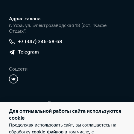
Адрес салонa
г. Уфа, ул. Электрозаводская 18 (ост. "Кафе
Отдых")
+7 (347) 246-68-68
Telegram
Соцсети
Заказать звонок
Для оптимальной работы сайта используются
cookie
Продолжая использовать сайт, вы соглашаетесь на
© 2026 Юридические лица ООО «МС Авто» (Фактический адрес:
г. Уфа, ул. Электрозаводская 18 (ост. "Кафе Отдых"); Телефон:
обработку
cookie-файлов
в том числе, с