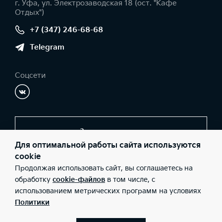
г. Уфа, ул. Электрозаводская 18 (ост. "Кафе
Отдых")
+7 (347) 246-68-68
Telegram
Соцсети
Заказать звонок
Для оптимальной работы сайта используются
cookie
Продолжая использовать сайт, вы соглашаетесь на
© 2026 Юридические лица ООО «МС Авто» (Фактический адрес:
г. Уфа, ул. Электрозаводская 18 (ост. "Кафе Отдых"); Телефон:
обработку
cookie-файлов
в том числе, с
+7 (347) 246-68-68; ИНН: 0245023380; ОГРН: 1120280022390),
использованием метрических программ на условиях
ООО «Киа Россия и СНГ» (Фактический адрес: г.Москва, Валовая
26; Телефон: 8 800 301 08 80; ИНН: 7728674093; ОГРН:
Политики
5087746291760) ведут деятельность на территории РФ в
соответствии с законодательством РФ. Реализуемые товары
доступны к получению на территории РФ. Информация о