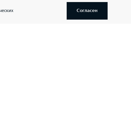
Согласен
ческих
Адрес салонa
г. Уфа, ул. Электрозаводская 18 (ост.
"Кафе Отдых")