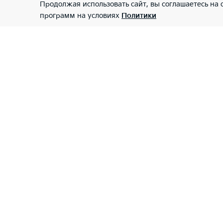
Продолжая использовать сайт, вы соглашаетесь на
программ на условиях
Политики
Киа Центр Зубово
О Дилере
Владельцам
Запись на сервис
Спецпредложения
Аксессуары