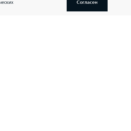
Согласен
ческих
Адрес салонa
г. Уфа, ул. Электрозаводская 18 (ост.
"Кафе Отдых")
+7 (347) 246-68-68