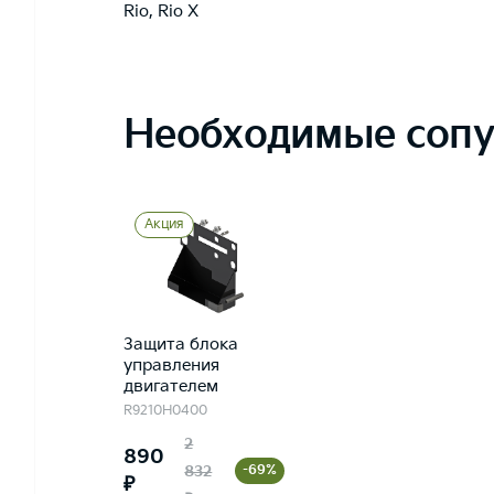
Rio
,
Rio X
Необходимые сопу
Акция
Защита блока
управления
двигателем
R9210H0400
2
890
832
-69%
₽