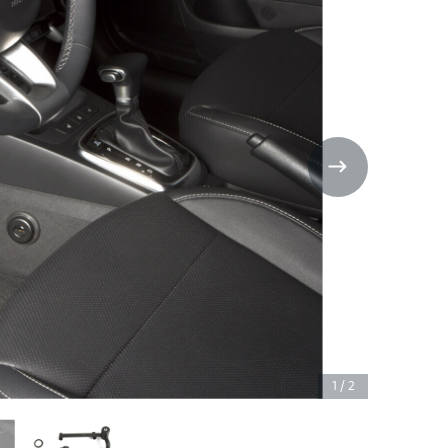
1
/
2